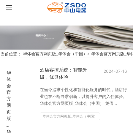
华体会官方网页版_华体会（中国）
华体会官方网页版_华体会（中国）
产品中心
华体会官方网页版_华体会（中国）
智能开关
当前位置：
华体会官方网页版_华体会（中国）
>
华体会官方网页版_华
案例展示
客房门显系列
华体会官方网页版_华体会（中国）
名典系列智能开关
酒店客控系统：智能升
2024-07-16
华
级，优良体验
体
关于我们
客控系统
行业新闻
成功案例
雅典系列智能开关
标准86门显
会
在当今追求个性化和智能化服务的时代，酒店行
官
业也在不断寻求创新，以提升客户的入住体验。
华体会官方网页版_华体会（中国）
智能家居系列
轻典系列智能开关
标准带房号门显
客控系统方案1
方
华体会官方网页版_华体会（中国） 凭借...
网
页
特色产品
怡典系列智能开关
非标定制门显
客控系统方案2
电动窗帘
华体会官方网页版_华体会（中国）
版
_
智典系列智能开关
客控系统方案3
无线开关插座
壁龛式插卡取电
华